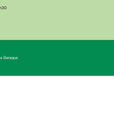
6h30
la Baraque