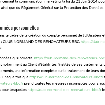
ncernant la communication marketing, la loi du 21 Juin 2014 pou
4 ainsi que du Règlement Général sur la Protection des Donnée
données personnelles
 le cadre de la création du compte personnel de l’Utilisateur et 
s est : CLUB NORMAND DES RENOVATEURS BBC.
https://club-n
al
nnées qu’il collecte,
https://club-normand-des-renovateurs-bbc.
ient notamment au Client d’établir les finalités de ses traitement
sentements, une information complète sur le traitement de leurs d
é. Chaque fois que
https://club-normand-des-renovateurs-bbc.fr
vateurs-bbc.fr
prend toutes les mesures raisonnables pour s’assu
s pour lesquelles
https://club-normand-des-renovateurs-bbc.fr
l