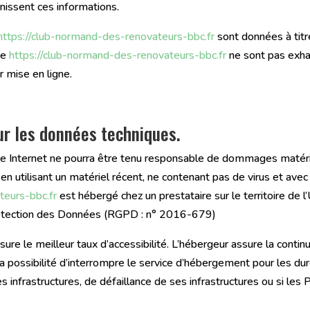
urnissent ces informations.
https://club-normand-des-renovateurs-bbc.fr
sont données à titre
te
https://club-normand-des-renovateurs-bbc.fr
ne sont pas exha
 mise en ligne.
ur les données techniques.
site Internet ne pourra être tenu responsable de dommages matériels
te en utilisant un matériel récent, ne contenant pas de virus et av
teurs-bbc.fr
est hébergé chez un prestataire sur le territoire d
rotection des Données (RGPD : n° 2016-679)
ssure le meilleur taux d’accessibilité. L’hébergeur assure la cont
 la possibilité d’interrompre le service d’hébergement pour les 
 infrastructures, de défaillance de ses infrastructures ou si les 