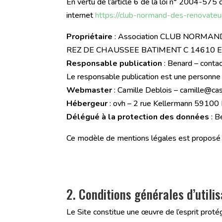
En vertu de l’article 6 de la loi n° 2004-575 
internet
https://club-normand-des-renovateur
Propriétaire
: Association CLUB NORMAN
REZ DE CHAUSSEE BATIMENT C 14610 E
Responsable publication
: Benard – conta
Le responsable publication est une personne
Webmaster
: Camille Deblois – camille@ca
Hébergeur
: ovh – 2 rue Kellermann 5910
Délégué à la protection des données
: B
Ce modèle de mentions légales est proposé 
2. Conditions générales d’utili
Le Site constitue une œuvre de l’esprit proté