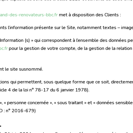
mand-des-renovateurs-bbc.fr
met à disposition des Clients :
s l’information présente sur le Site, notamment textes – image
nformation (s) » qui correspondent à l’ensemble des données pe
c.fr
pour la gestion de votre compte, de la gestion de la relation 
sant le site susnommé.
tions qui permettent, sous quelque forme que ce soit, directement
icle 4 de la loi n° 78-17 du 6 janvier 1978).
 « personne concernée », « sous traitant » et « données sensible
PD : n° 2016-679)
.