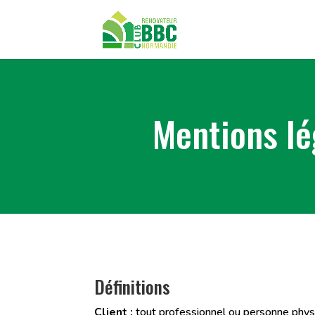
Mentions lé
Définitions
Client :
tout professionnel ou personne physi