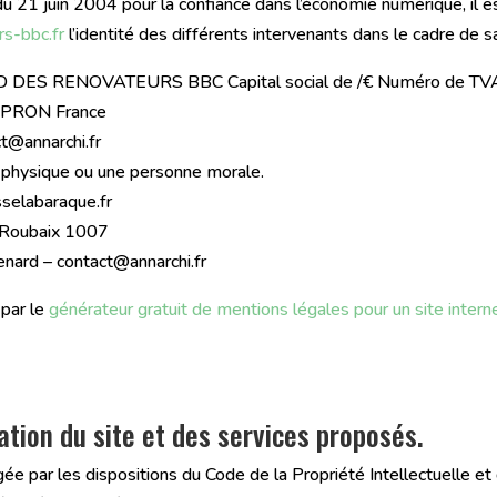
du 21 juin 2004 pour la confiance dans l’économie numérique, il es
s-bbc.fr
l’identité des différents intervenants dans le cadre de sa
D DES RENOVATEURS BBC Capital social de /€ Numéro de T
PRON France
ct@annarchi.fr
 physique ou une personne morale.
sselabaraque.fr
0 Roubaix 1007
enard – contact@annarchi.fr
par le
générateur gratuit de mentions légales pour un site intern
sation du site et des services proposés.
gée par les dispositions du Code de la Propriété Intellectuelle 