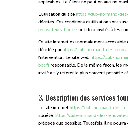
applicables. Le Client ne peut en aucune mani
L’utilisation du site
https://club-normand-des
décrites. Ces conditions d’utilisation sont s
renovateurs-bbc.fr
sont donc invités à les co
Ce site internet est normalement accessible 
décidée par
https://club-normand-des-renova
l’intervention. Le site web
https://club-norm
bbc.fr
responsable. De la même façon, les men
invité à s’y référer le plus souvent possible 
3. Description des services fou
Le site internet
https://club-normand-des-re
société.
https://club-normand-des-renovateur
précises que possible. Toutefois, il ne pourra