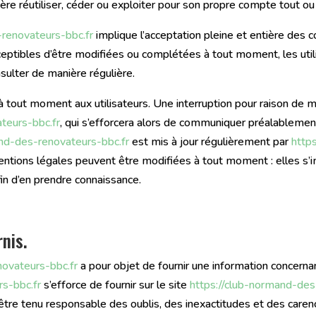
ère réutiliser, céder ou exploiter pour son propre compte tout ou
-renovateurs-bbc.fr
implique l’acceptation pleine et entière des c
usceptibles d’être modifiées ou complétées à tout moment, les util
nsulter de manière régulière.
à tout moment aux utilisateurs. Une interruption pour raison de 
teurs-bbc.fr
, qui s’efforcera alors de communiquer préalablement
and-des-renovateurs-bbc.fr
est mis à jour régulièrement par
http
tions légales peuvent être modifiées à tout moment : elles s’im
afin d’en prendre connaissance.
rnis.
novateurs-bbc.fr
a pour objet de fournir une information concerna
s-bbc.fr
s’efforce de fournir sur le site
https://club-normand-des
 être tenu responsable des oublis, des inexactitudes et des carenc