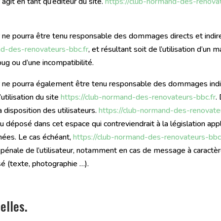
r
agit en tant qu’éditeur du site.
https://club-normand-des-renovat
r
ne pourra être tenu responsable des dommages directs et indirect
nd-des-renovateurs-bbc.fr
, et résultant soit de l’utilisation d’un
 bug ou d’une incompatibilité.
r
ne pourra également être tenu responsable des dommages indir
tilisation du site
https://club-normand-des-renovateurs-bbc.fr
.
 disposition des utilisateurs.
https://club-normand-des-renovate
déposé dans cet espace qui contreviendrait à la législation appli
nnées. Le cas échéant,
https://club-normand-des-renovateurs-bbc.
 pénale de l’utilisateur, notamment en cas de message à caractère 
sé (texte, photographie …).
elles.